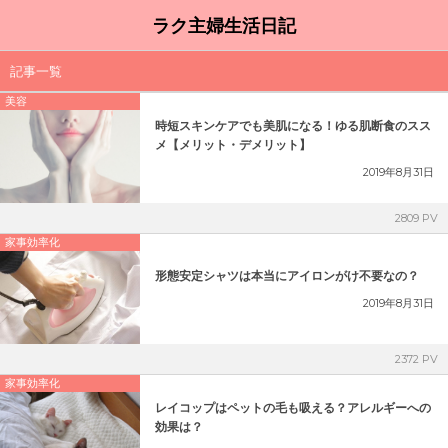
ラク主婦生活日記
記事一覧
美容
時短スキンケアでも美肌になる！ゆる肌断食のスス
メ【メリット・デメリット】
2019年8月31日
2809 PV
家事効率化
形態安定シャツは本当にアイロンがけ不要なの？
2019年8月31日
2372 PV
家事効率化
レイコップはペットの毛も吸える？アレルギーへの
効果は？