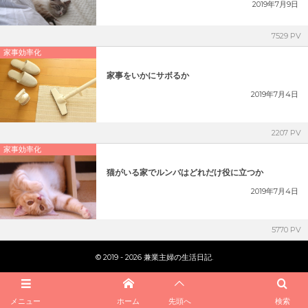
2019年7月9日
7529 PV
家事効率化
家事をいかにサボるか
2019年7月4日
2207 PV
家事効率化
猫がいる家でルンバはどれだけ役に立つか
2019年7月4日
5770 PV
©
2019 - 2026
兼業主婦の生活日記
.
メニュー
ホーム
検索
先頭へ